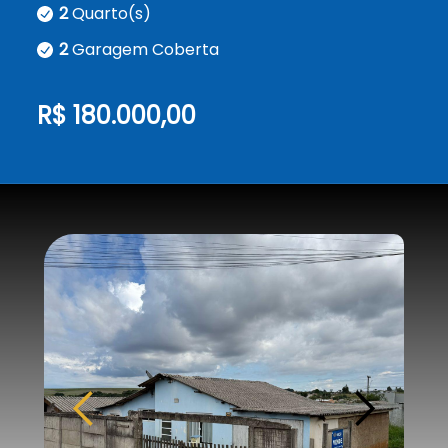
2
Quarto(s)
2
Garagem Coberta
R$ 180.000,00