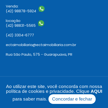
Venda:
(42) 98878-5924
locação
(42) 98831-5565
(42) 3304-6777
ectaimobiliaria@ectaimobiliaria.com.br
Rua São Paulo, 575 - Guarapuava, PR
Ao utilizar este site, você concorda com nossa
Ecta Imobiliária 2026 | CRECI: J-06272 | Desenvolvido
política de cookies e privacidade. Clique
AQUI
por Imonov & Si9sistemas
para saber mais.
Concordar e fechar