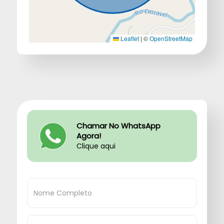
Leaflet
|
©
OpenStreetMap
Chamar No WhatsApp
Agora!
Clique aqui